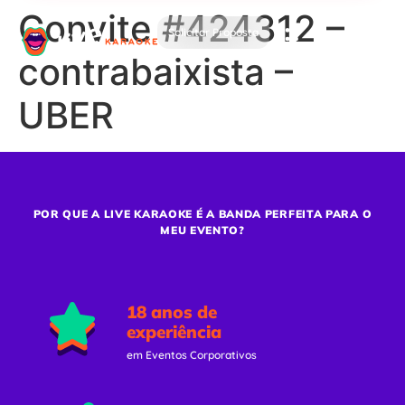
Convite #424312 –
Solicitar Proposta
contrabaixista –
UBER
POR QUE A LIVE KARAOKE É A BANDA PERFEITA PARA O
MEU EVENTO?
18 anos de
experiência
em Eventos Corporativos