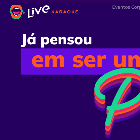
Eventos Cor
Já pensou
em ser u
P