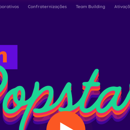
porativos
Confraternizações
Team Building
Ativaç
m
opsta