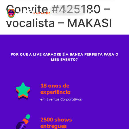
Convite #425180 –
Solicitar Proposta
vocalista – MAKASI
POR QUE A LIVE KARAOKE É A BANDA PERFEITA PARA O
MEU EVENTO?
18 anos de
experiência
em Eventos Corporativos
2500 shows
entregues