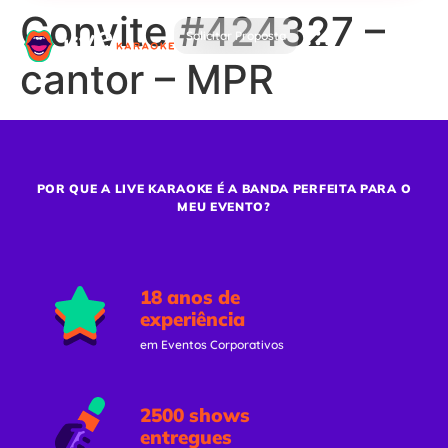
Convite #424327 –
Solicitar Proposta
cantor – MPR
POR QUE A LIVE KARAOKE É A BANDA PERFEITA PARA O
MEU EVENTO?
18 anos de
experiência
em Eventos Corporativos
2500 shows
entregues