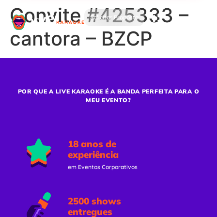
Convite #425333 –
Solicitar Proposta
cantora – BZCP
POR QUE A LIVE KARAOKE É A BANDA PERFEITA PARA O
MEU EVENTO?
18 anos de
experiência
em Eventos Corporativos
2500 shows
entregues