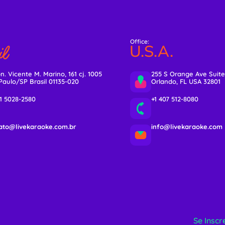
Office:
l
U.S.A.
n. Vicente M. Marino, 161 cj. 1005
255 S Orange Ave Suite
Paulo/SP Brasil 01135-020
Orlando, FL USA 32801
11 5028-2580
+1 407 512-8080
ato@livekaraoke.com.br
info@livekaraoke.com
Se Inscr