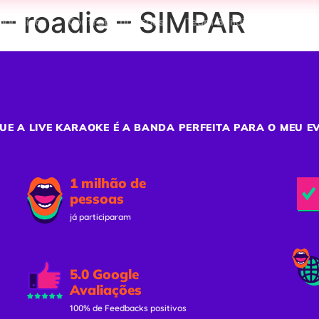
– roadie – SIMPAR
porativos
Confraternizações
Team Building
Ativaç
UE A LIVE KARAOKE É A BANDA PERFEITA PARA O MEU E
1 milhão de
pessoas
já participaram
5.0 Google
Avaliações
100% de Feedbacks positivos