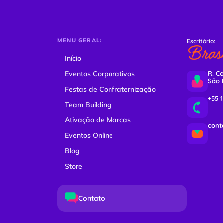
MENU GERAL:
Escritório:
Brasi
Início
Eventos Corporativos
R. Co
São 
Festas de Confraternização
+55 
Team Building
Ativação de Marcas
cont
Eventos Online
Blog
Store
Contato