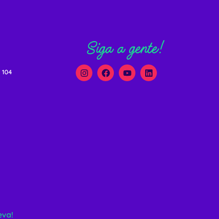
Siga a gente!
 104
eva!