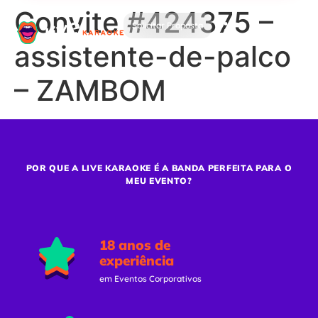
Convite #424375 –
Solicitar Proposta
assistente-de-palco
– ZAMBOM
POR QUE A LIVE KARAOKE É A BANDA PERFEITA PARA O
MEU EVENTO?
18 anos de
experiência
em Eventos Corporativos