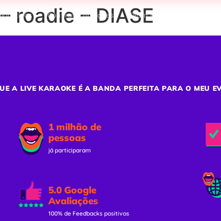
– roadie – DIASE
porativos
Confraternizações
Team Building
Ativaç
UE A LIVE KARAOKE É A BANDA PERFEITA PARA O MEU E
1 milhão de
pessoas
já participaram
5.0 Google
Avaliações
100% de Feedbacks positivos