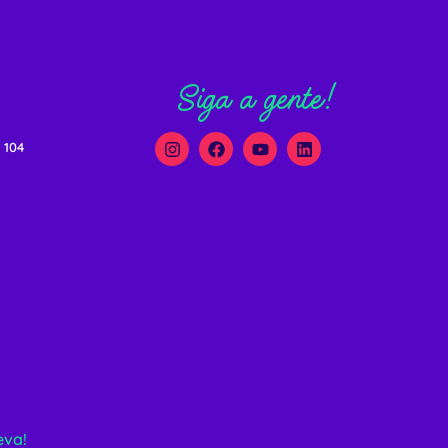
Siga a gente!
 104
eva!