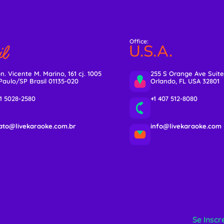
Office:
l
U.S.A.
n. Vicente M. Marino, 161 cj. 1005
255 S Orange Ave Suite
Paulo/SP Brasil 01135-020
Orlando, FL USA 32801
11 5028-2580
+1 407 512-8080
ato@livekaraoke.com.br
info@livekaraoke.com
Se Inscr