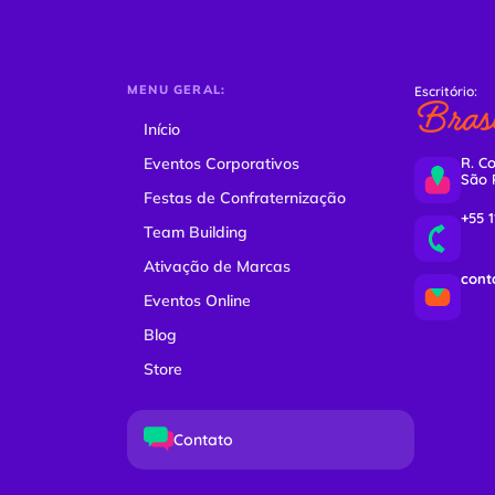
MENU GERAL:
Escritório:
Brasi
Início
Eventos Corporativos
R. Co
São 
Festas de Confraternização
+55 
Team Building
Ativação de Marcas
cont
Eventos Online
Blog
Store
Contato