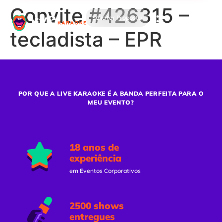
Convite #426315 –
Solicitar Proposta
tecladista – EPR
POR QUE A LIVE KARAOKE É A BANDA PERFEITA PARA O
MEU EVENTO?
18 anos de
experiência
em Eventos Corporativos
2500 shows
entregues