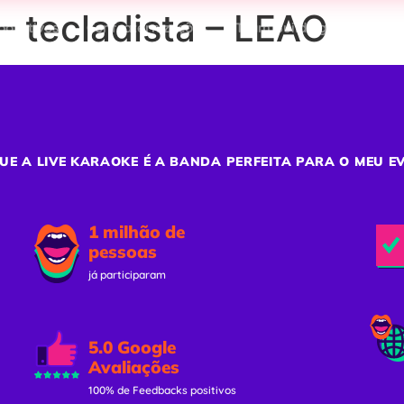
 tecladista – LEAO
porativos
Confraternizações
Team Building
Ativaç
UE A LIVE KARAOKE É A BANDA PERFEITA PARA O MEU E
1 milhão de
pessoas
já participaram
5.0 Google
Avaliações
100% de Feedbacks positivos