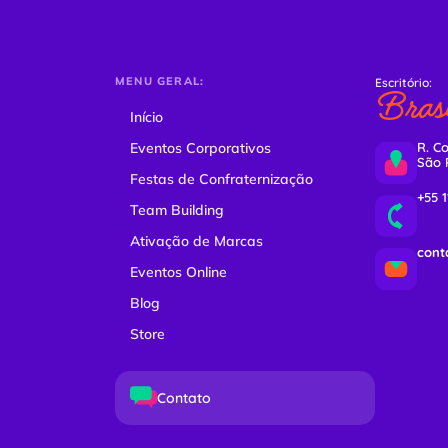
MENU GERAL:
Escritório:
Brasi
Início
Eventos Corporativos
R. Co
São 
Festas de Confraternização
+55 
Team Building
Ativação de Marcas
cont
Eventos Online
Blog
Store
Contato