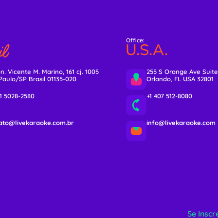
Office:
l
U.S.A.
n. Vicente M. Marino, 161 cj. 1005
255 S Orange Ave Suite
Paulo/SP Brasil 01135-020
Orlando, FL USA 32801
11 5028-2580
+1 407 512-8080
ato@livekaraoke.com.br
info@livekaraoke.com
Se Inscr