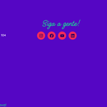
Siga a gente!
 104
eva!