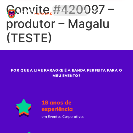
Convite #420097 –
Solicitar Proposta
produtor – Magalu
(TESTE)
POR QUE A LIVE KARAOKE É A BANDA PERFEITA PARA O
MEU EVENTO?
18 anos de
experiência
em Eventos Corporativos