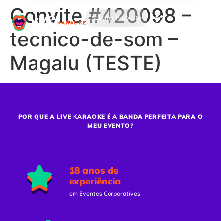
Convite #420098 –
Solicitar Proposta
tecnico-de-som –
Magalu (TESTE)
POR QUE A LIVE KARAOKE É A BANDA PERFEITA PARA O
MEU EVENTO?
18 anos de
experiência
em Eventos Corporativos