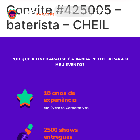
Convite #425005 –
Solicitar Proposta
baterista – CHEIL
POR QUE A LIVE KARAOKE É A BANDA PERFEITA PARA O
MEU EVENTO?
18 anos de
experiência
em Eventos Corporativos
2500 shows
entregues