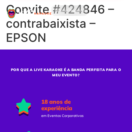
Convite #424846 –
Solicitar Proposta
contrabaixista –
EPSON
POR QUE A LIVE KARAOKE É A BANDA PERFEITA PARA O
MEU EVENTO?
18 anos de
experiência
em Eventos Corporativos