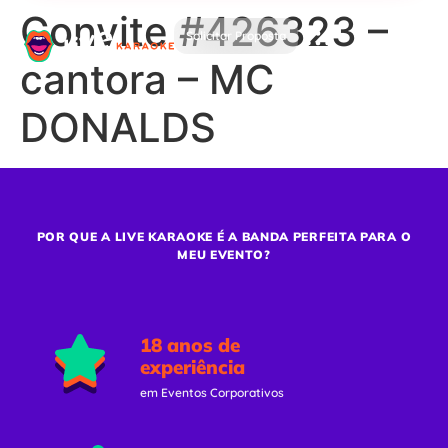
Convite #426323 –
Solicitar Proposta
cantora – MC
DONALDS
POR QUE A LIVE KARAOKE É A BANDA PERFEITA PARA O
MEU EVENTO?
18 anos de
experiência
em Eventos Corporativos