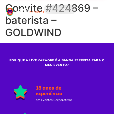
Convite #424869 –
Solicitar Proposta
baterista –
GOLDWIND
POR QUE A LIVE KARAOKE É A BANDA PERFEITA PARA O
MEU EVENTO?
18 anos de
experiência
em Eventos Corporativos