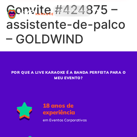
Convite #424875 –
Solicitar Proposta
assistente-de-palco
– GOLDWIND
POR QUE A LIVE KARAOKE É A BANDA PERFEITA PARA O
MEU EVENTO?
18 anos de
experiência
em Eventos Corporativos