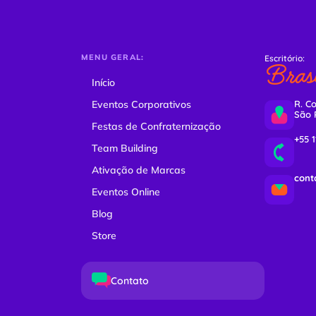
MENU GERAL:
Escritório:
Brasi
Início
Eventos Corporativos
R. Co
São 
Festas de Confraternização
+55 
Team Building
Ativação de Marcas
cont
Eventos Online
Blog
Store
Contato