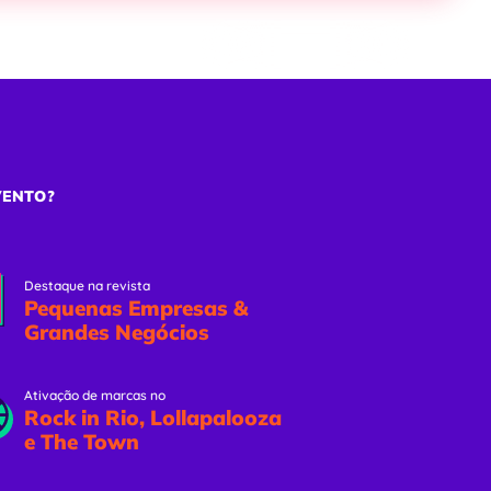
ões
Eventos Online
Solicitar Proposta
VENTO?
Destaque na revista
Pequenas Empresas &
Grandes Negócios
Ativação de marcas no
Rock in Rio, Lollapalooza
e The Town