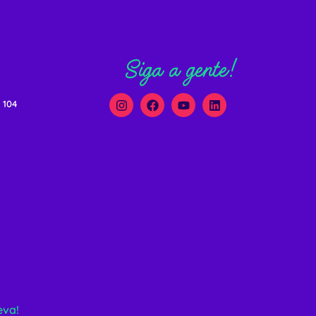
Siga a gente!
 104
eva!