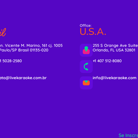
Office:
l
U.S.A.
n. Vicente M. Marino, 161 cj. 1005
255 S Orange Ave Suite
Paulo/SP Brasil 01135-020
Orlando, FL USA 32801
11 5028-2580
+1 407 512-8080
ato@livekaraoke.com.br
info@livekaraoke.com
Se Inscr