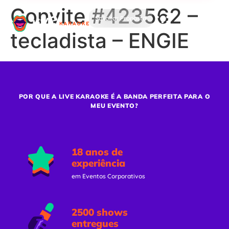
Convite #423562 –
Solicitar Proposta
tecladista – ENGIE
POR QUE A LIVE KARAOKE É A BANDA PERFEITA PARA O
MEU EVENTO?
18 anos de
experiência
em Eventos Corporativos
2500 shows
entregues