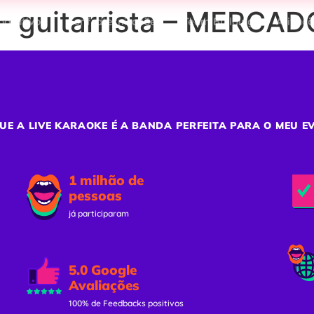
– guitarrista – MERC
porativos
Confraternizações
Team Building
Ativaç
UE A LIVE KARAOKE É A BANDA PERFEITA PARA O MEU E
1 milhão de
pessoas
já participaram
5.0 Google
Avaliações
100% de Feedbacks positivos