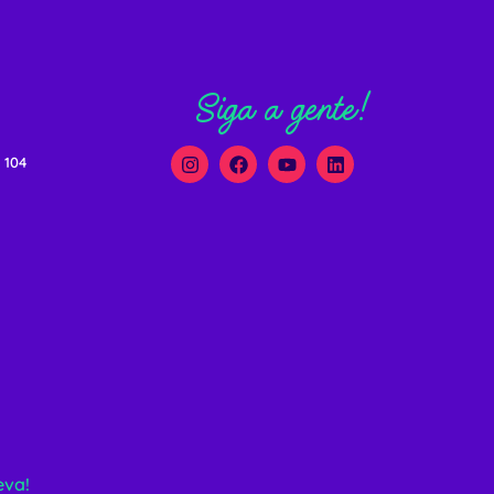
Siga a gente!
 104
eva!