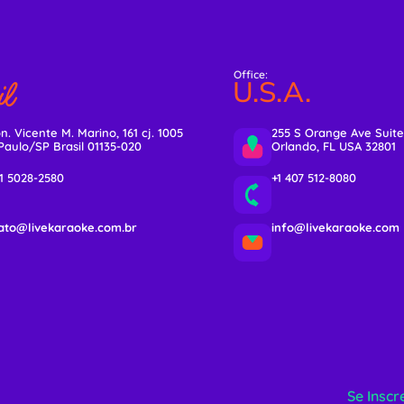
Office:
l
U.S.A.
n. Vicente M. Marino, 161 cj. 1005
255 S Orange Ave Suite
Paulo/SP Brasil 01135-020
Orlando, FL USA 32801
11 5028-2580
+1 407 512-8080
ato@livekaraoke.com.br
info@livekaraoke.com
Se Inscr