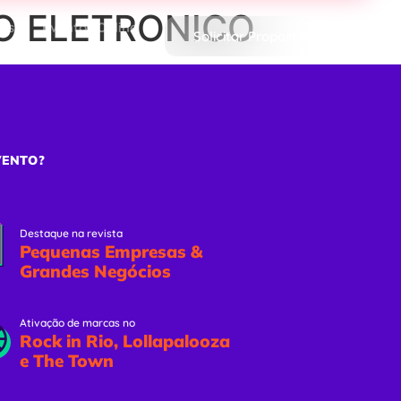
ADO ELETRONICO
ões
Eventos Online
Solicitar Proposta
VENTO?
Destaque na revista
Pequenas Empresas &
Grandes Negócios
Ativação de marcas no
Rock in Rio, Lollapalooza
e The Town