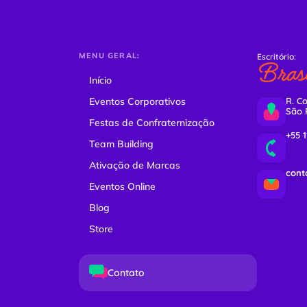
MENU GERAL:
Escritório:
Brasi
Início
Eventos Corporativos
R. Co
São 
Festas de Confraternização
+55 
Team Building
Ativação de Marcas
cont
Eventos Online
Blog
Store
Contato