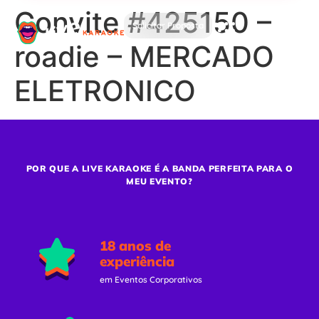
Convite #425150 –
Solicitar Proposta
roadie – MERCADO
ELETRONICO
POR QUE A LIVE KARAOKE É A BANDA PERFEITA PARA O
MEU EVENTO?
18 anos de
experiência
em Eventos Corporativos