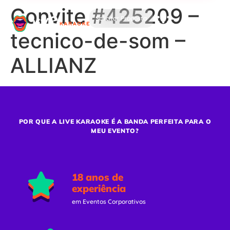
Convite #425209 –
Solicitar Proposta
tecnico-de-som –
ALLIANZ
POR QUE A LIVE KARAOKE É A BANDA PERFEITA PARA O
MEU EVENTO?
18 anos de
experiência
em Eventos Corporativos