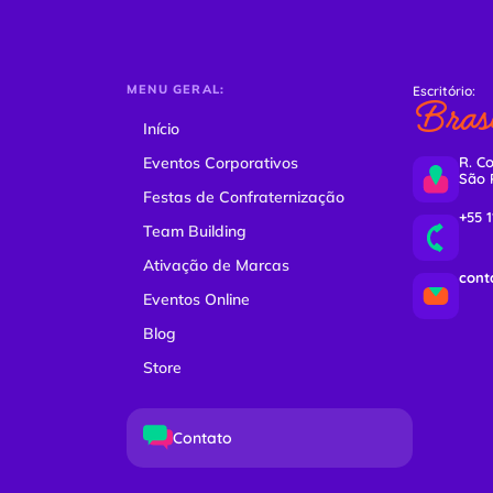
MENU GERAL:
Escritório:
Brasi
Início
Eventos Corporativos
R. Co
São 
Festas de Confraternização
+55 
Team Building
Ativação de Marcas
cont
Eventos Online
Blog
Store
Contato