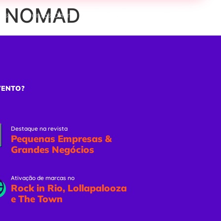
 – NOMAD
ões
Eventos Online
Solicitar Proposta
VENTO?
Destaque na revista
Pequenas Empresas &
Grandes Negócios
Ativação de marcas no
Rock in Rio, Lollapalooza
e The Town