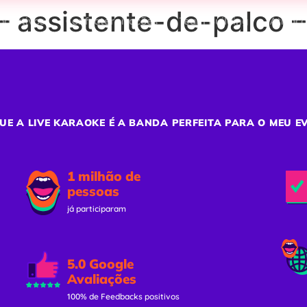
– assistente-de-palco
porativos
Confraternizações
Team Building
Ativaç
UE A LIVE KARAOKE É A BANDA PERFEITA PARA O MEU E
1 milhão de
pessoas
já participaram
5.0 Google
Avaliações
100% de Feedbacks positivos