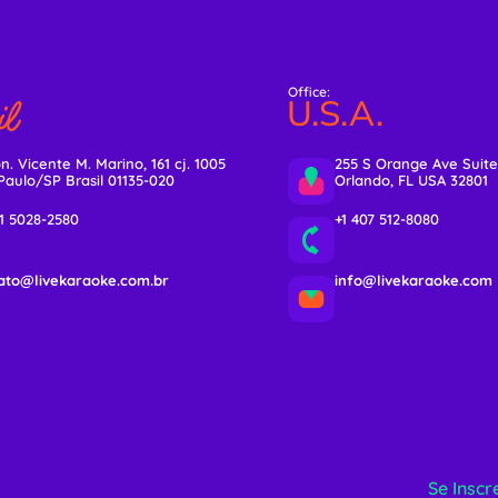
Office:
l
U.S.A.
n. Vicente M. Marino, 161 cj. 1005
255 S Orange Ave Suite
Paulo/SP Brasil 01135-020
Orlando, FL USA 32801
11 5028-2580
+1 407 512-8080
ato@livekaraoke.com.br
info@livekaraoke.com
Se Inscr