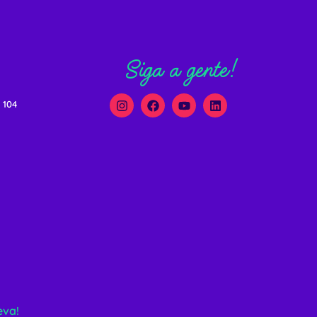
Siga a gente!
 104
eva!