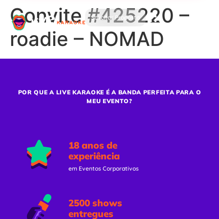
Convite #425220 –
Solicitar Proposta
roadie – NOMAD
POR QUE A LIVE KARAOKE É A BANDA PERFEITA PARA O
MEU EVENTO?
18 anos de
experiência
em Eventos Corporativos
2500 shows
entregues