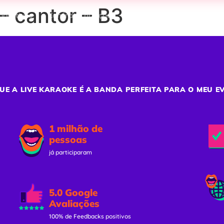
– cantor – B3
porativos
Confraternizações
Team Building
Ativaç
UE A LIVE KARAOKE É A BANDA PERFEITA PARA O MEU E
1 milhão de
pessoas
já participaram
5.0 Google
Avaliações
100% de Feedbacks positivos