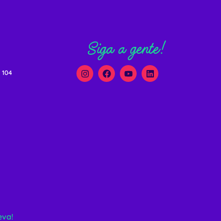
Siga a gente!
 104
eva!