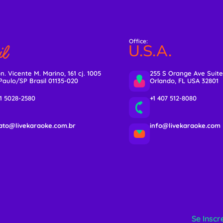
Office:
l
U.S.A.
n. Vicente M. Marino, 161 cj. 1005
255 S Orange Ave Suite
Paulo/SP Brasil 01135-020
Orlando, FL USA 32801
11 5028-2580
+1 407 512-8080
ato@livekaraoke.com.br
info@livekaraoke.com
Se Inscr