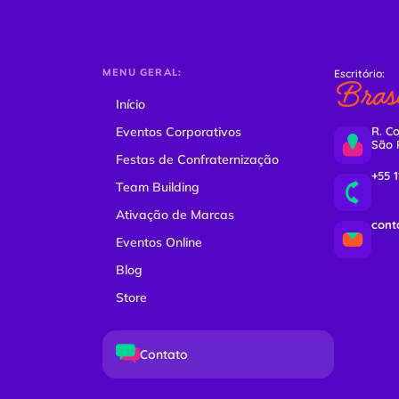
MENU GERAL:
Escritório:
Brasi
Início
Eventos Corporativos
R. Co
São 
Festas de Confraternização
+55 
Team Building
Ativação de Marcas
cont
Eventos Online
Blog
Store
Contato