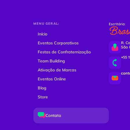
MENU GERAL:
Escritório:
Brasi
Início
Eventos Corporativos
R. Co
São 
Festas de Confraternização
+55 
Team Building
Ativação de Marcas
cont
Eventos Online
Blog
Store
Contato