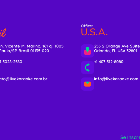
Office:
l
U.S.A.
n. Vicente M. Marino, 161 cj. 1005
255 S Orange Ave Suite
Paulo/SP Brasil 01135-020
Orlando, FL USA 32801
11 5028-2580
+1 407 512-8080
ato@livekaraoke.com.br
info@livekaraoke.com
Se Inscr