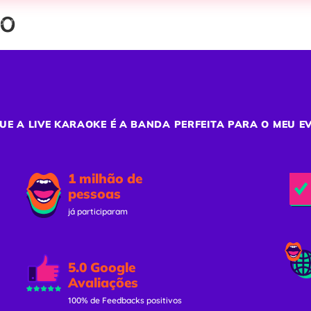
io
porativos
Confraternizações
Team Building
Ativaç
UE A LIVE KARAOKE É A BANDA PERFEITA PARA O MEU E
1 milhão de
pessoas
já participaram
5.0 Google
Avaliações
100% de Feedbacks positivos