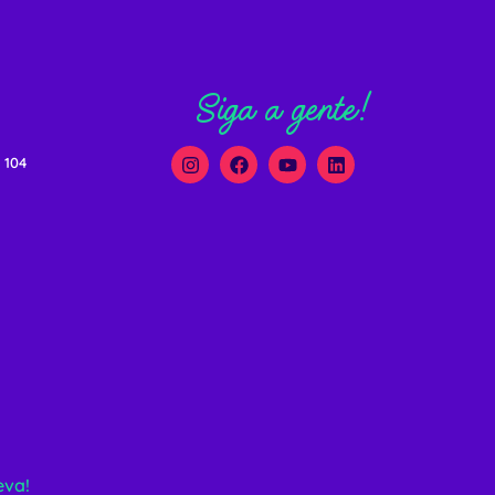
Siga a gente!
 104
eva!