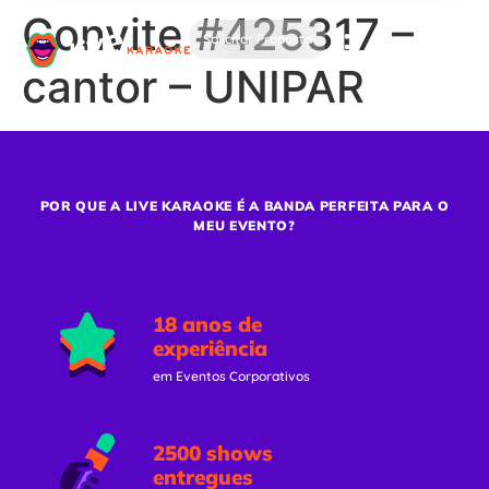
Convite #425317 –
Solicitar Proposta
cantor – UNIPAR
POR QUE A LIVE KARAOKE É A BANDA PERFEITA PARA O
MEU EVENTO?
18 anos de
experiência
em Eventos Corporativos
2500 shows
entregues