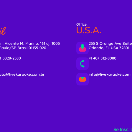
Office:
l
U.S.A.
n. Vicente M. Marino, 161 cj. 1005
255 S Orange Ave Suite
Paulo/SP Brasil 01135-020
Orlando, FL USA 32801
11 5028-2580
+1 407 512-8080
ato@livekaraoke.com.br
info@livekaraoke.com
Se Inscr