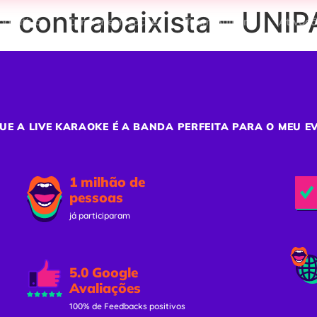
– contrabaixista – UNI
porativos
Confraternizações
Team Building
Ativaç
UE A LIVE KARAOKE É A BANDA PERFEITA PARA O MEU E
1 milhão de
pessoas
já participaram
5.0 Google
Avaliações
100% de Feedbacks positivos