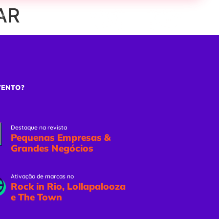
PAR
ões
Eventos Online
Solicitar Proposta
VENTO?
Destaque na revista
Pequenas Empresas &
Grandes Negócios
Ativação de marcas no
Rock in Rio, Lollapalooza
e The Town