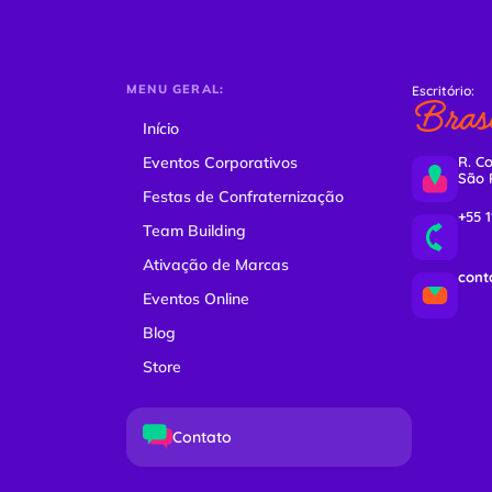
MENU GERAL:
Escritório:
Brasi
Início
Eventos Corporativos
R. Co
São 
Festas de Confraternização
+55 
Team Building
Ativação de Marcas
cont
Eventos Online
Blog
Store
Contato