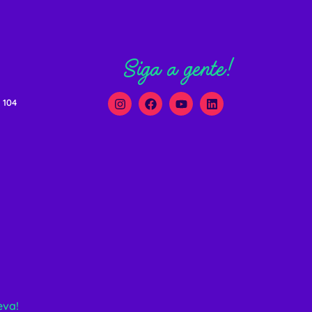
Siga a gente!
 104
eva!