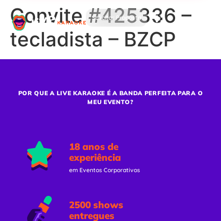
Convite #425336 –
Solicitar Proposta
tecladista – BZCP
POR QUE A LIVE KARAOKE É A BANDA PERFEITA PARA O
MEU EVENTO?
18 anos de
experiência
em Eventos Corporativos
2500 shows
entregues