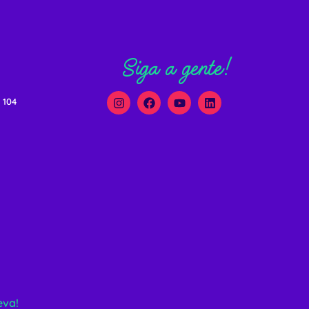
Siga a gente!
 104
eva!