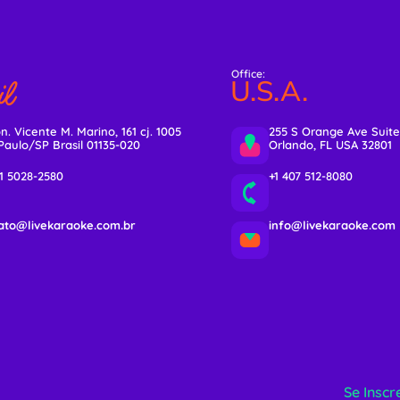
Office:
l
U.S.A.
n. Vicente M. Marino, 161 cj. 1005
255 S Orange Ave Suite
Paulo/SP Brasil 01135-020
Orlando, FL USA 32801
11 5028-2580
+1 407 512-8080
ato@livekaraoke.com.br
info@livekaraoke.com
Se Inscr