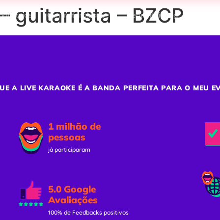
 guitarrista – BZCP
porativos
Confraternizações
Team Building
Ativaç
UE A LIVE KARAOKE É A BANDA PERFEITA PARA O MEU E
1 milhão de
pessoas
já participaram
5.0 Google
Avaliações
100% de Feedbacks positivos