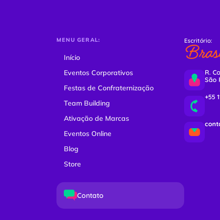
MENU GERAL:
Escritório:
Brasi
Início
Eventos Corporativos
R. Co
São 
Festas de Confraternização
+55 
Team Building
Ativação de Marcas
cont
Eventos Online
Blog
Store
Contato