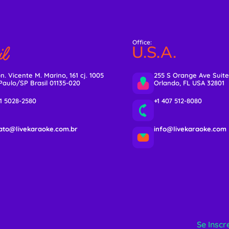
Office:
l
U.S.A.
n. Vicente M. Marino, 161 cj. 1005
255 S Orange Ave Suite
Paulo/SP Brasil 01135-020
Orlando, FL USA 32801
11 5028-2580
+1 407 512-8080
ato@livekaraoke.com.br
info@livekaraoke.com
Se Inscr