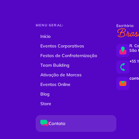
MENU GERAL:
Escritório:
Brasi
Início
Eventos Corporativos
R. Co
São 
Festas de Confraternização
+55 
Team Building
Ativação de Marcas
cont
Eventos Online
Blog
Store
Contato