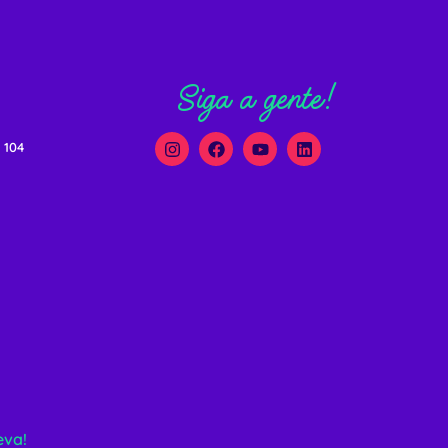
Siga a gente!
 104
eva!