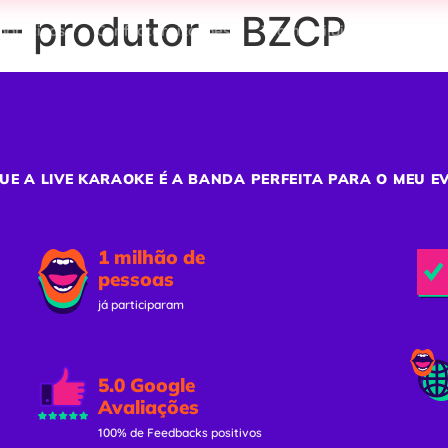
– produtor – BZCP
porativos
Confraternizações
Team Building
Ativaç
UE A LIVE KARAOKE É A BANDA PERFEITA PARA O MEU E
1 milhão de
pessoas
já participaram
5.0 Google
Avaliações
100% de Feedbacks positivos