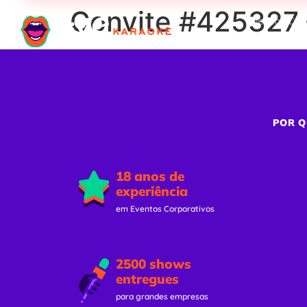
Convite #425327 –
Eventos Cor
POR Q
18 anos de
experiência
em Eventos Corporativos
2500 shows
entregues
para grandes empresas