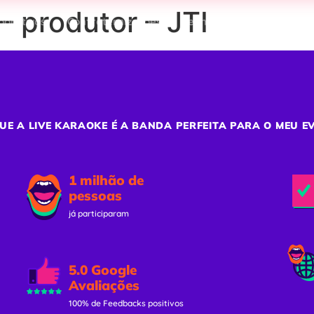
 produtor – JTI
porativos
Confraternizações
Team Building
Ativaç
UE A LIVE KARAOKE É A BANDA PERFEITA PARA O MEU E
1 milhão de
pessoas
já participaram
5.0 Google
Avaliações
100% de Feedbacks positivos