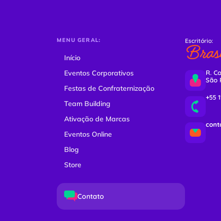
MENU GERAL:
Escritório:
Brasi
Início
Eventos Corporativos
R. Co
São 
Festas de Confraternização
+55 
Team Building
Ativação de Marcas
cont
Eventos Online
Blog
Store
Contato