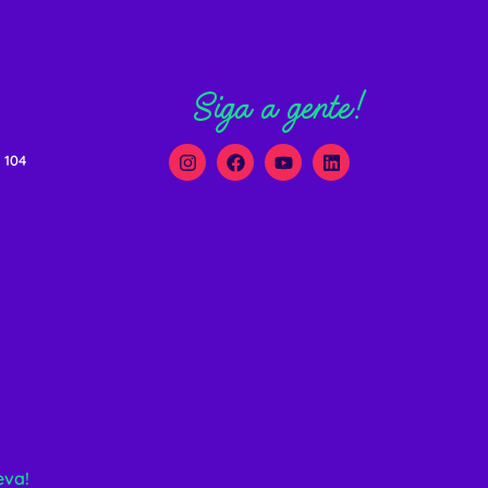
Siga a gente!
 104
eva!