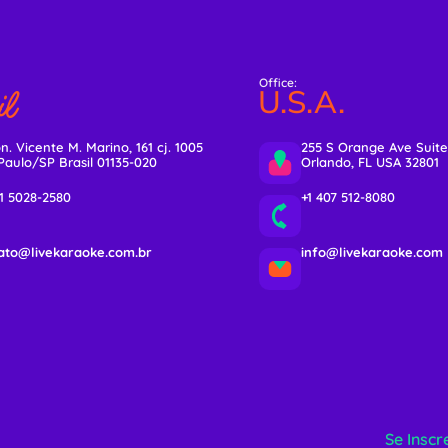
Office:
l
U.S.A.
n. Vicente M. Marino, 161 cj. 1005
255 S Orange Ave Suite
Paulo/SP Brasil 01135-020
Orlando, FL USA 32801
11 5028-2580
+1 407 512-8080
ato@livekaraoke.com.br
info@livekaraoke.com
Se Inscr