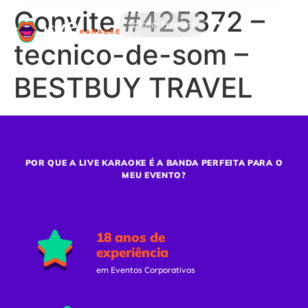
Convite #425372 –
Solicitar Proposta
tecnico-de-som –
BESTBUY TRAVEL
POR QUE A LIVE KARAOKE É A BANDA PERFEITA PARA O
MEU EVENTO?
18 anos de
experiência
em Eventos Corporativos