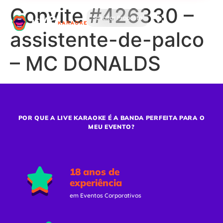
Convite #426330 –
Solicitar Proposta
assistente-de-palco
– MC DONALDS
POR QUE A LIVE KARAOKE É A BANDA PERFEITA PARA O
MEU EVENTO?
18 anos de
experiência
em Eventos Corporativos