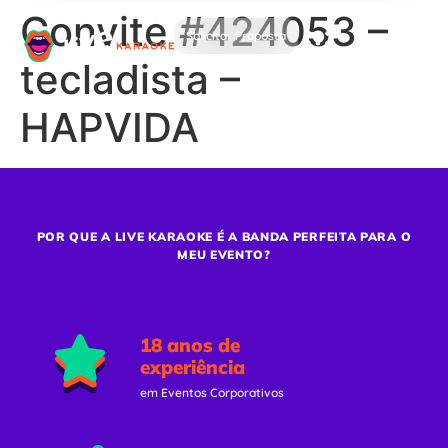
Convite #424053 –
Solicitar Proposta
tecladista –
HAPVIDA
POR QUE A LIVE KARAOKE É A BANDA PERFEITA PARA O
MEU EVENTO?
18 anos de
experiência
em Eventos Corporativos