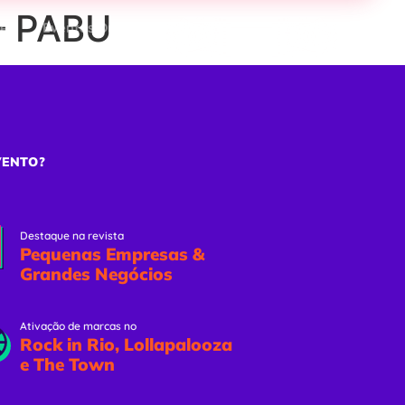
– PABU
ões
Eventos Online
Solicitar Proposta
VENTO?
Destaque na revista
Pequenas Empresas &
Grandes Negócios
Ativação de marcas no
Rock in Rio, Lollapalooza
e The Town