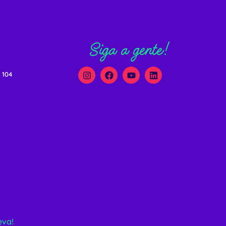
Siga a gente!
 104
eva!