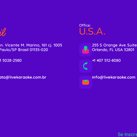
Office:
l
U.S.A.
n. Vicente M. Marino, 161 cj. 1005
255 S Orange Ave Suite
Paulo/SP Brasil 01135-020
Orlando, FL USA 32801
11 5028-2580
+1 407 512-8080
ato@livekaraoke.com.br
info@livekaraoke.com
Se Inscr