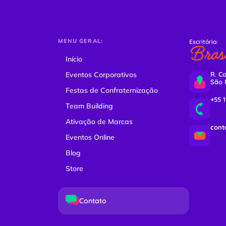
MENU GERAL:
Escritório:
Brasi
Início
Eventos Corporativos
R. Co
São 
Festas de Confraternização
+55 
Team Building
Ativação de Marcas
cont
Eventos Online
Blog
Store
Contato