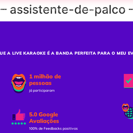
– assistente-de-palco 
porativos
Confraternizações
Team Building
Ativaç
UE A LIVE KARAOKE É A BANDA PERFEITA PARA O MEU E
1 milhão de
pessoas
já participaram
5.0 Google
Avaliações
100% de Feedbacks positivos