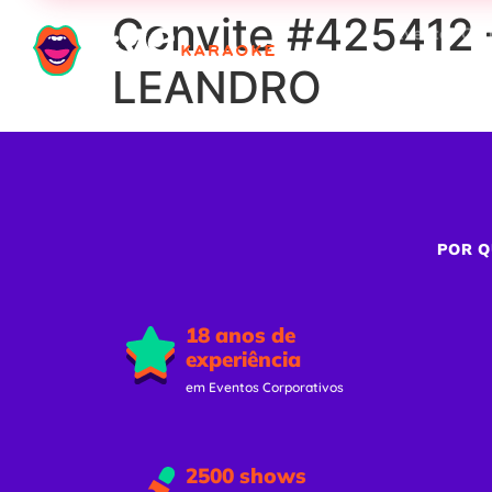
Convite #425412 
Eventos Cor
LEANDRO
POR Q
18 anos de
experiência
em Eventos Corporativos
2500 shows