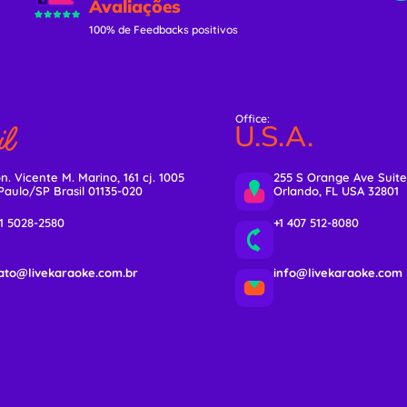
Avaliações
100% de Feedbacks positivos
Office:
l
U.S.A.
n. Vicente M. Marino, 161 cj. 1005
255 S Orange Ave Suite
Paulo/SP Brasil 01135-020
Orlando, FL USA 32801
11 5028-2580
+1 407 512-8080
ato@livekaraoke.com.br
info@livekaraoke.com