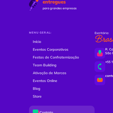
entregues
para grandes empresas
MENU GERAL:
Escritório:
Brasi
Início
Eventos Corporativos
R. Co
São 
Festas de Confraternização
+55 
Team Building
Ativação de Marcas
cont
Eventos Online
Blog
Store
Contato