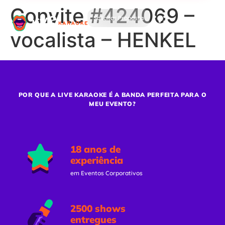
Convite #424069 –
Solicitar Proposta
vocalista – HENKEL
POR QUE A LIVE KARAOKE É A BANDA PERFEITA PARA O
MEU EVENTO?
18 anos de
experiência
em Eventos Corporativos
2500 shows
entregues