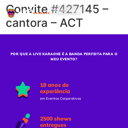
Convite #427145 –
Solicitar Proposta
cantora – ACT
POR QUE A LIVE KARAOKE É A BANDA PERFEITA PARA O
MEU EVENTO?
18 anos de
experiência
em Eventos Corporativos
2500 shows
entregues