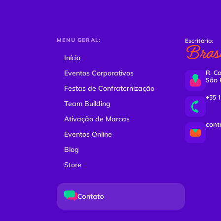
MENU GERAL:
Escritório:
Brasi
Início
Eventos Corporativos
R. Co
São 
Festas de Confraternização
+55 
Team Building
Ativação de Marcas
cont
Eventos Online
Blog
Store
Contato