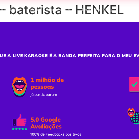
– baterista – HENKEL
porativos
Confraternizações
Team Building
Ativaç
UE A LIVE KARAOKE É A BANDA PERFEITA PARA O MEU E
1 milhão de
pessoas
já participaram
5.0 Google
Avaliações
100% de Feedbacks positivos