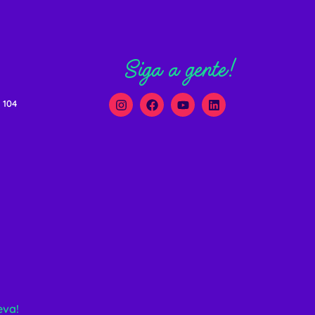
Siga a gente!
 104
eva!