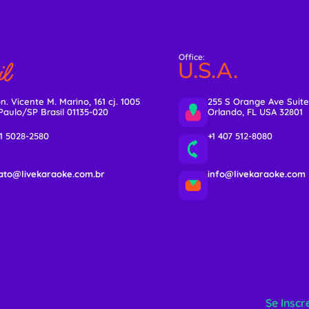
Office:
l
U.S.A.
n. Vicente M. Marino, 161 cj. 1005
255 S Orange Ave Suite
Paulo/SP Brasil 01135-020
Orlando, FL USA 32801
11 5028-2580
+1 407 512-8080
ato@livekaraoke.com.br
info@livekaraoke.com
Se Inscr