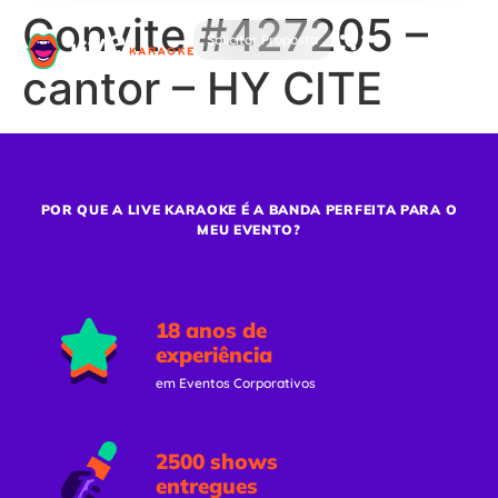
Convite #427205 –
Solicitar Proposta
cantor – HY CITE
POR QUE A LIVE KARAOKE É A BANDA PERFEITA PARA O
MEU EVENTO?
18 anos de
experiência
em Eventos Corporativos
2500 shows
entregues