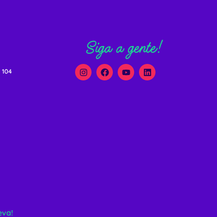
Siga a gente!
 104
eva!