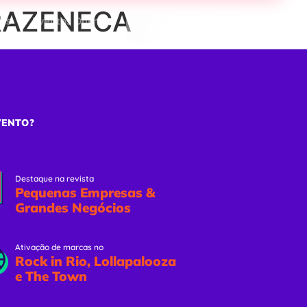
TRAZENECA
ões
Eventos Online
Solicitar Proposta
VENTO?
Destaque na revista
Pequenas Empresas &
Grandes Negócios
Ativação de marcas no
Rock in Rio, Lollapalooza
e The Town