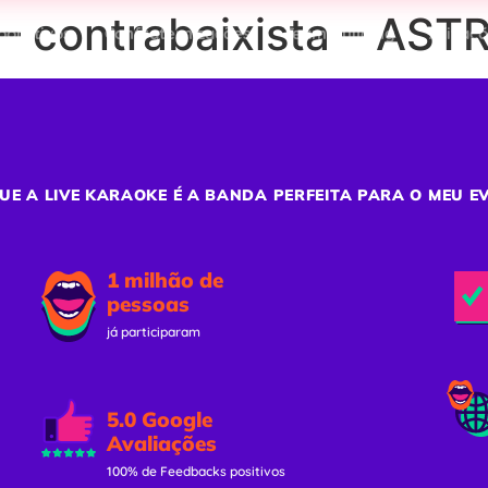
– contrabaixista – AS
porativos
Confraternizações
Team Building
Ativaç
UE A LIVE KARAOKE É A BANDA PERFEITA PARA O MEU E
1 milhão de
pessoas
já participaram
5.0 Google
Avaliações
100% de Feedbacks positivos