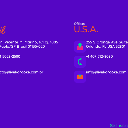
Office:
l
U.S.A.
n. Vicente M. Marino, 161 cj. 1005
255 S Orange Ave Suite
Paulo/SP Brasil 01135-020
Orlando, FL USA 32801
11 5028-2580
+1 407 512-8080
ato@livekaraoke.com.br
info@livekaraoke.com
Se Inscr