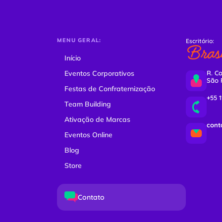
MENU GERAL:
Escritório:
Brasi
Início
Eventos Corporativos
R. Co
São 
Festas de Confraternização
+55 
Team Building
Ativação de Marcas
cont
Eventos Online
Blog
Store
Contato