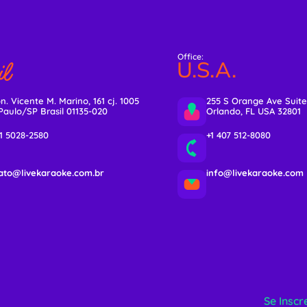
Office:
l
U.S.A.
n. Vicente M. Marino, 161 cj. 1005
255 S Orange Ave Suite
Paulo/SP Brasil 01135-020
Orlando, FL USA 32801
11 5028-2580
+1 407 512-8080
ato@livekaraoke.com.br
info@livekaraoke.com
Se Inscr