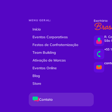
MENU GERAL:
Escritório:
Brasi
Início
Eventos Corporativos
R. Co
São 
Festas de Confraternização
+55 
Team Building
Ativação de Marcas
cont
Eventos Online
Blog
Store
Contato