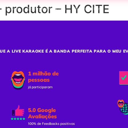
 produtor – HY CITE
porativos
Confraternizações
Team Building
Ativaç
UE A LIVE KARAOKE É A BANDA PERFEITA PARA O MEU E
1 milhão de
pessoas
já participaram
5.0 Google
Avaliações
100% de Feedbacks positivos