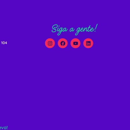
Siga a gente!
 104
eva!