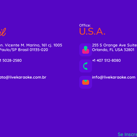
Office:
l
U.S.A.
n. Vicente M. Marino, 161 cj. 1005
255 S Orange Ave Suite
Paulo/SP Brasil 01135-020
Orlando, FL USA 32801
11 5028-2580
+1 407 512-8080
ato@livekaraoke.com.br
info@livekaraoke.com
Se Inscr