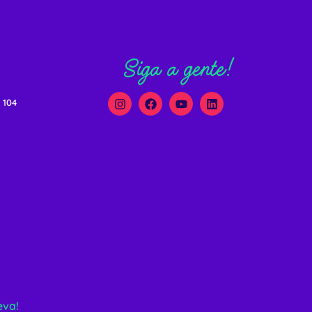
Siga a gente!
 104
eva!