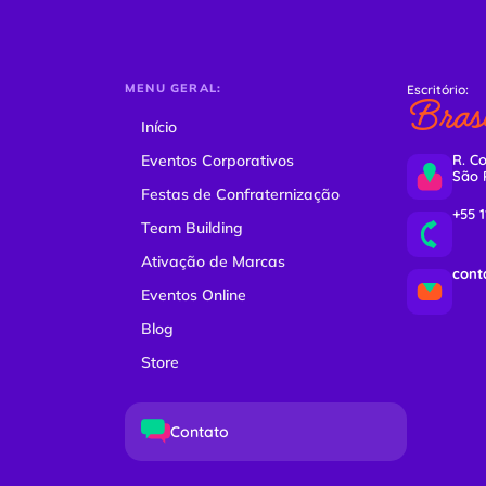
MENU GERAL:
Escritório:
Brasi
Início
Eventos Corporativos
R. Co
São 
Festas de Confraternização
+55 
Team Building
Ativação de Marcas
cont
Eventos Online
Blog
Store
Contato