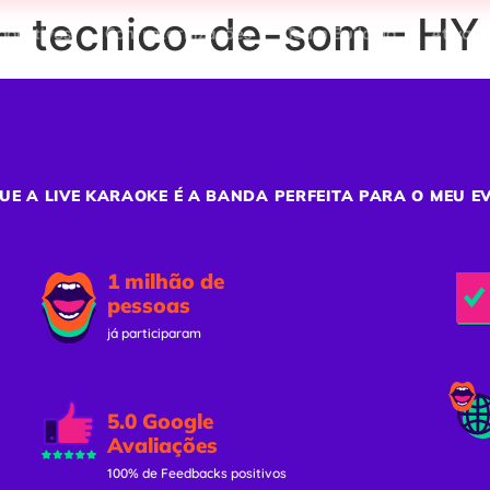
– tecnico-de-som – HY
porativos
Confraternizações
Team Building
Ativaç
UE A LIVE KARAOKE É A BANDA PERFEITA PARA O MEU E
1 milhão de
pessoas
já participaram
5.0 Google
Avaliações
100% de Feedbacks positivos