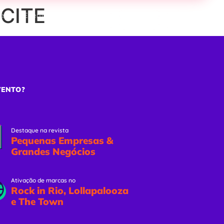
 CITE
ões
Eventos Online
Solicitar Proposta
VENTO?
Destaque na revista
Pequenas Empresas &
Grandes Negócios
Ativação de marcas no
Rock in Rio, Lollapalooza
e The Town