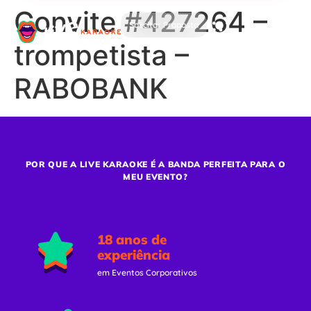
Convite #427264 –
Solicitar Proposta
trompetista –
RABOBANK
POR QUE A LIVE KARAOKE É A BANDA PERFEITA PARA O
MEU EVENTO?
18 anos de
experiência
em Eventos Corporativos