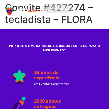
Convite #427274 –
Solicitar Proposta
tecladista – FLORA
POR QUE A LIVE KARAOKE É A BANDA PERFEITA PARA O
MEU EVENTO?
18 anos de
experiência
em Eventos Corporativos
2500 shows
entregues