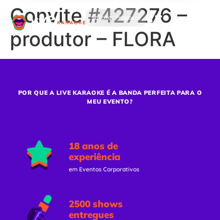
Convite #427276 –
Solicitar Proposta
produtor – FLORA
POR QUE A LIVE KARAOKE É A BANDA PERFEITA PARA O
MEU EVENTO?
18 anos de
experiência
em Eventos Corporativos
2500 shows
entregues