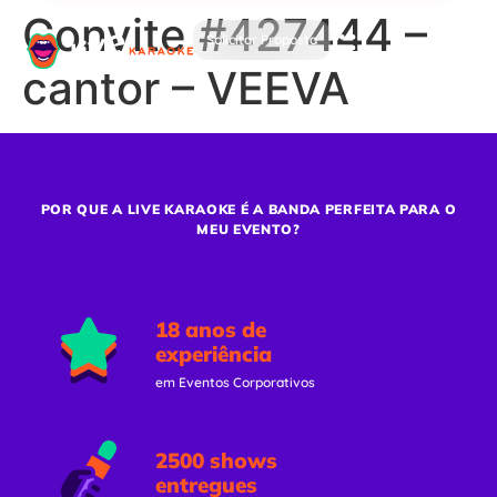
Convite #427444 –
Solicitar Proposta
cantor – VEEVA
POR QUE A LIVE KARAOKE É A BANDA PERFEITA PARA O
MEU EVENTO?
18 anos de
experiência
em Eventos Corporativos
2500 shows
entregues