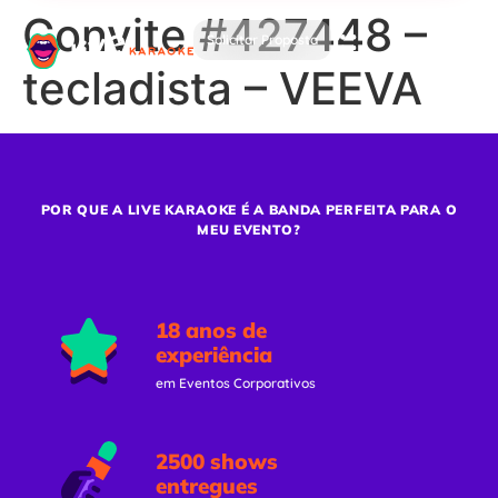
Convite #427448 –
Solicitar Proposta
tecladista – VEEVA
POR QUE A LIVE KARAOKE É A BANDA PERFEITA PARA O
MEU EVENTO?
18 anos de
experiência
em Eventos Corporativos
2500 shows
entregues