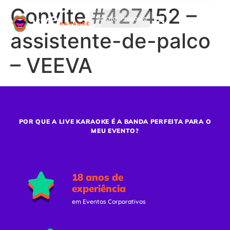
Convite #427452 –
Solicitar Proposta
assistente-de-palco
– VEEVA
POR QUE A LIVE KARAOKE É A BANDA PERFEITA PARA O
MEU EVENTO?
18 anos de
experiência
em Eventos Corporativos